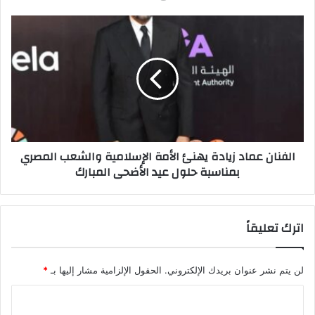
ي
ن
ئ
ا
ا
ل
ل
ف
أ
ن
م
ا
ة
ن
ا
ع
ل
م
إ
ا
الفنان عماد زيادة يهنئ الأمة الإسلامية والشعب المصري
س
د
بمناسبة حلول عيد الأضحى المبارك
ل
ز
ا
ي
م
ا
ي
د
اترك تعليقاً
ة
ة
ب
ي
م
ه
لن يتم نشر عنوان بريدك الإلكتروني.
الحقول الإلزامية مشار إليها بـ
*
ن
ن
ا
ئ
ا
س
ا