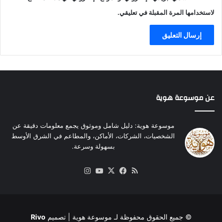
ص
لاستخدامها المرة المقبلة في تعليقي.
ر
ي
ب
م
ن
ا
س
ب
عن موسوعة هوية
ة
ح
ل
موسوعة هوية: دليل شامل وموثوق يجمع معلومات دقيقة عن
و
الشخصيات، الشركات، الأماكن، والمطاعم في الشرق الأوسط
ل
بسهولة وسرعة.
ع
ي
ملخص
‫X
فيسبوك
‫YouTube
انستقرام
د
الموقع
ا
RSS
ل
أ
© جميع الحقوق محفوظة لـ
موسوعة هوية
| تصميم
Rivo
ض