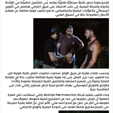
تقديم صورة تحمل طابعًا سينمائيًا متطورًا يعتمد على التفاصيل الدقيقة في الإضاءة
والزوايا والحركة البصرية، إلى جانب الاعتماد على فريق احترافي متخصص في التلوين
السينمائي والمؤثرات البصرية والجرافيكس، ما منح الكليب هوية مختلفة عن معظم
الأعمال المطروحة حاليًا في السوق العربي.
وبحسب مصادر مقربة من فريق الإنتاج، استمرت تحضيرات العمل لفترة طويلة قبل
بدء التصوير، حيث جرى العمل على بناء هوية بصرية متكاملة للكليب، بدءًا من معالجة
الفكرة وصولًا إلى تصميم المشاهد والتفاصيل الفنية المرتبطة بالصورة والأداء
والإخراج والتوزيع الموسيقي، بهدف تقديم تجربة تحمل مستوى إنتاجي قادر على
المنافسة عربيًا.
وجاء الكليب بتنفيذ شركة Bird Eye Film Production، والتي استطاعت خلال الفترة
الماضية أن تفرض حضورها في عدد من المشاريع الفنية المهمة، خصوصًا بعد
تعاونها في أكثر من عمل مع النجم أحمد مكي، الأمر الذي عزّز الثقة بقدرة الشركة
على تقديم مشاريع ضخمة تعتمد على الجودة البصرية والإنتاج الاحترافي.