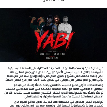
0
2 دقائق
في خطوة فنية وُصفت بأنها من أبرز المفاجآت المنتظرة على الساحة الموسيقية
العربية، تم إطلاق الكليب الرسمي لأغنية “يا بي”، العمل الذي جمع الفنانين علاء
أيمن وأمجد جمعة، ضمن مشروع بصري ضخم حمل رؤية وإخراج إسماعيل تمر، فيما
تولّى التوزيع الموسيقي بلال ديركي، في تعاون لفت الأنظار فور طرح العمل رسميًا.
ومنذ اللحظات الأولى لطرح الكليب، بدأ العمل يحصد تفاعلًا واسعًا عبر مواقع
التواصل الاجتماعي، خاصة مع الحالة البصرية المختلفة التي ظهر بها، والتي عكست
توجهًا واضحًا نحو تقديم تجربة تتجاوز الشكل التقليدي للفيديو كليب، لتقترب أكثر من
الأعمال السينمائية الحديثة من حيث الصورة والإخراج والتنفيذ الفني.
تم تصوير العمل بالكامل في جمهورية مصر العربية، ضمن مواقع تصوير جرى
تجهيزها بعناية لتخدم الرؤية البصرية التي وضعها إسماعيل تمر، والذي حرص على