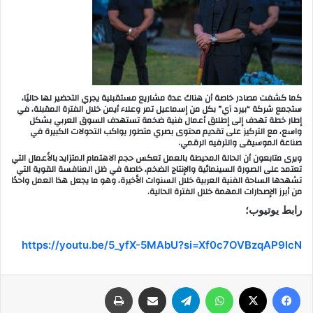
كما كشفت مصادر خاصة أن هناك عدة مشاريع مستقبلية يجري التحضير لها حاليًا،
ستجمع شركة “بيرد آي” بكل من إسماعيل تمر وعلاء أيمن خلال الفترة المقبلة، في
إطار خطة تهدف إلى إطلاق أعمال فنية ضخمة تستهدف السوق العربي بشكل
واسع، مع التركيز على تقديم محتوى بصري متطور يواكب التحولات الكبيرة في
صناعة الموسيقى والترفيه الرقمي.
ويرى متابعون أن الحالة المحيطة بالعمل تعكس حجم الاهتمام المتزايد بالأعمال التي
تعتمد على الصورة السينمائية والإنتاج الضخم، خاصة في ظل المنافسة القوية التي
تشهدها الساحة الفنية العربية خلال السنوات الأخيرة، وهو ما يجعل هذا العمل واحدًا
من أبرز الإصدارات المهمة خلال الفترة الحالية.
رابط يوتيوب؛
https://youtu.be/5_yfX-5MAbU?si=Xf0c7OVBzqAP9IcN
فيسبوك
‫X
واتساب
تيلقرام
مشاركة عبر البريد
طباعة