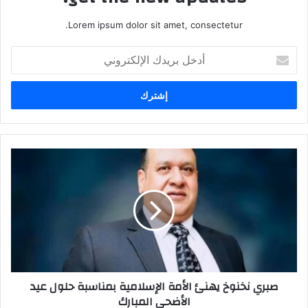
Lorem ipsum dolor sit amet, consectetur.
أ
د
خ
ل
ب
ر
ي
د
ص
ك
ب
ا
ر
ل
ي
إ
ن
ل
خ
ك
ن
ت
و
ر
خ
صبري نخنوخ يهنئ الأمة الإسلامية بمناسبة حلول عيد
و
ي
الأضحى المبارك
ن
ه