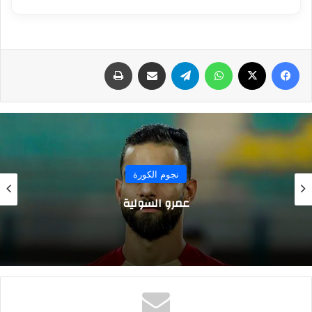
فيسبوك
‫X
واتساب
تيلقرام
مشاركة عبر البريد
طباعة
نجوم الكورة
عمرو السولية