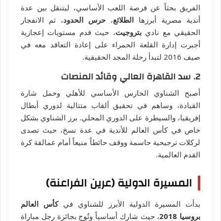
الفريق بحثاً عن فرصة اللعب الأساسي، ليتنقل بين عدة
أندية مصرية أبرزها
الطلائع
،
حرس الحدود
، ثم الانفجار
الحقيقي مع نادي
بتروجيت
، حيث قدم مستويات إعجازية
أجبرت إدارة القلعة الحمراء على إعادة التعاقد معه في
صيف 2016 لتبدأ رحلة المجد الحقيقية.
2. سد القاهرة العالي وقائد المنصات
أصبح الشناوي الحارس الأساسي للأهلي وحمل شارة
القيادة، وساهم في تحقيق ألقاب متتالية لدوري أبطال
إفريقيا، والسيطرة على الدوري المحلي. برز الشناوي بشكل
خاص في كأس العالم للأندية في عدة نسخ، حيث تصدى
لركلات ترجيحية حاسمة ووقف حائطاً منيعاً أمام عمالقة كرة
القدم العالمية.
المسيرة الدولية (عرين الفراعنة)
بدأت المسيرة الدولية الأبرز للشناوي في
كأس العالم
بروسيا 2018
، حيث شارك أساسياً وتُوج بجائزة رجل مباراة