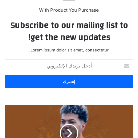
With Product You Purchase
Subscribe to our mailing list to
get the new updates!
Lorem ipsum dolor sit amet, consectetur.
أ
د
خ
ل
ب
ر
ي
د
إ
ك
م
ا
ا
ل
م
إ
ع