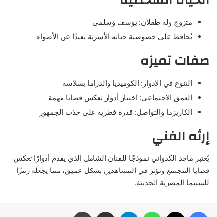
الحياة الشخصية
متزوج وله طفلان: يوسف وسلمى
يُحافظ على خصوصية حياته الأسرية بعيدًا عن الأضواء
صفات تميزه
التنوع في الأدوار: الكوميديا والدراما بسلاسة
العمق الاجتماعي: اختيار أدوار تعكس قضايا مهمة
الكاريزما والتواصل: قدرة فطرية على جذب الجمهور
إرثه الفني
يُعتبر ماجد الكدواني نموذجًا للفنان الشامل الذي يقدم أدوارًا تعكس
قضايا المجتمع وتؤثر في المشاهدين بشكل عميق، مما يجعله رمزًا
للسينما المصرية الحديثة.
فيسبوك
‫X
واتساب
تيلقرام
مشاركة عبر البريد
طباعة