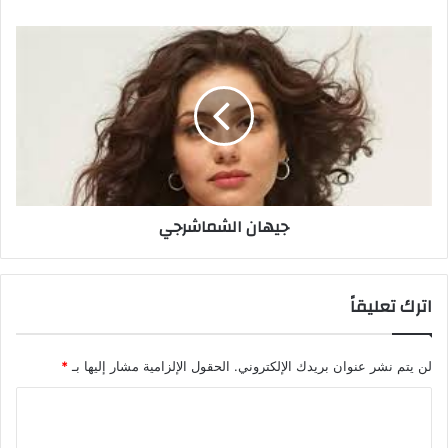
ن
ي
ج
ي
ه
ا
ن
ا
ل
ش
م
جيهان الشماشرجي
ا
ش
ر
ج
اترك تعليقاً
ي
لن يتم نشر عنوان بريدك الإلكتروني.
الحقول الإلزامية مشار إليها بـ
*
ا
ل