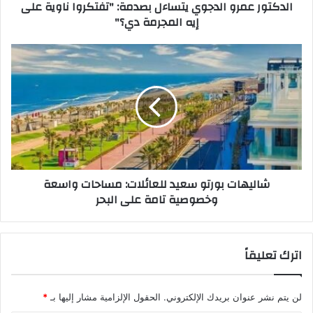
الدكتور عمرو الدجوي يتساءل بصدمة: "تفتكروا ناوية على
و
ر
إيه المجرمة دي؟"
ن
و
ي
ا
ل
ش
د
ا
ج
ل
و
ي
ي
ه
ي
ا
ت
ت
س
ب
ا
و
شاليهات بورتو سعيد للعائلات: مساحات واسعة
ء
ر
وخصوصية تامة على البحر
ل
ت
ب
و
ص
س
د
ع
اترك تعليقاً
م
ي
ة
د
:
ل
لن يتم نشر عنوان بريدك الإلكتروني.
الحقول الإلزامية مشار إليها بـ
*
"
ل