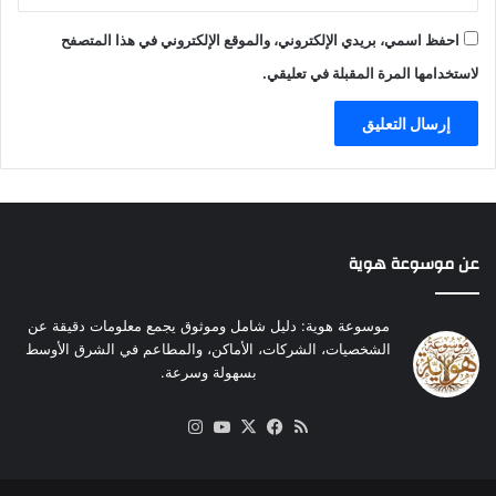
ر
ص
م
احفظ اسمي، بريدي الإلكتروني، والموقع الإلكتروني في هذا المتصفح
ي
ة
ة
لاستخدامها المرة المقبلة في تعليقي.
د
ت
ي
ا
؟
م
"
ة
ع
ل
ى
ا
عن موسوعة هوية
ل
ب
ح
موسوعة هوية: دليل شامل وموثوق يجمع معلومات دقيقة عن
ر
الشخصيات، الشركات، الأماكن، والمطاعم في الشرق الأوسط
بسهولة وسرعة.
ملخص
‫X
فيسبوك
‫YouTube
انستقرام
الموقع
RSS