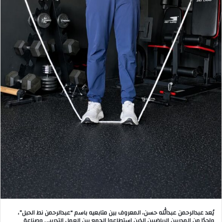
يُعد عبدالرحمن عبدالله حسن، المعروف بين متابعيه باسم “عبدالرحمن نط الحبل”،
واحدًا من المدربين الرياضيين الذين استطاعوا الجمع بين العمل التدريبي وصناعة