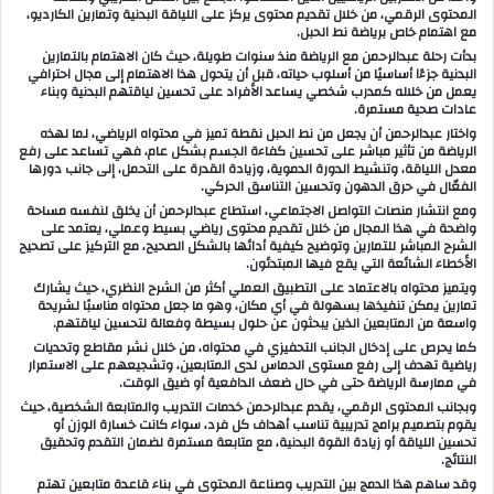
المحتوى الرقمي، من خلال تقديم محتوى يركز على اللياقة البدنية وتمارين الكارديو،
مع اهتمام خاص برياضة نط الحبل.
بدأت رحلة عبدالرحمن مع الرياضة منذ سنوات طويلة، حيث كان الاهتمام بالتمارين
البدنية جزءًا أساسيًا من أسلوب حياته، قبل أن يتحول هذا الاهتمام إلى مجال احترافي
يعمل من خلاله كمدرب شخصي يساعد الأفراد على تحسين لياقتهم البدنية وبناء
عادات صحية مستمرة.
واختار عبدالرحمن أن يجعل من نط الحبل نقطة تميز في محتواه الرياضي، لما لهذه
الرياضة من تأثير مباشر على تحسين كفاءة الجسم بشكل عام، فهي تساعد على رفع
معدل اللياقة، وتنشيط الدورة الدموية، وزيادة القدرة على التحمل، إلى جانب دورها
الفعّال في حرق الدهون وتحسين التناسق الحركي.
ومع انتشار منصات التواصل الاجتماعي، استطاع عبدالرحمن أن يخلق لنفسه مساحة
واضحة في هذا المجال من خلال تقديم محتوى رياضي بسيط وعملي، يعتمد على
الشرح المباشر للتمارين وتوضيح كيفية أدائها بالشكل الصحيح، مع التركيز على تصحيح
الأخطاء الشائعة التي يقع فيها المبتدئون.
ويتميز محتواه بالاعتماد على التطبيق العملي أكثر من الشرح النظري، حيث يشارك
تمارين يمكن تنفيذها بسهولة في أي مكان، وهو ما جعل محتواه مناسبًا لشريحة
واسعة من المتابعين الذين يبحثون عن حلول بسيطة وفعالة لتحسين لياقتهم.
كما يحرص على إدخال الجانب التحفيزي في محتواه، من خلال نشر مقاطع وتحديات
رياضية تهدف إلى رفع مستوى الحماس لدى المتابعين، وتشجيعهم على الاستمرار
في ممارسة الرياضة حتى في حال ضعف الدافعية أو ضيق الوقت.
وبجانب المحتوى الرقمي، يقدم عبدالرحمن خدمات التدريب والمتابعة الشخصية، حيث
يقوم بتصميم برامج تدريبية تناسب أهداف كل فرد، سواء كانت خسارة الوزن أو
تحسين اللياقة أو زيادة القوة البدنية، مع متابعة مستمرة لضمان التقدم وتحقيق
النتائج.
وقد ساهم هذا الدمج بين التدريب وصناعة المحتوى في بناء قاعدة متابعين تهتم