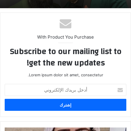
With Product You Purchase
Subscribe to our mailing list to
get the new updates!
Lorem ipsum dolor sit amet, consectetur.
أ
د
خ
ل
ب
ر
ي
د
“