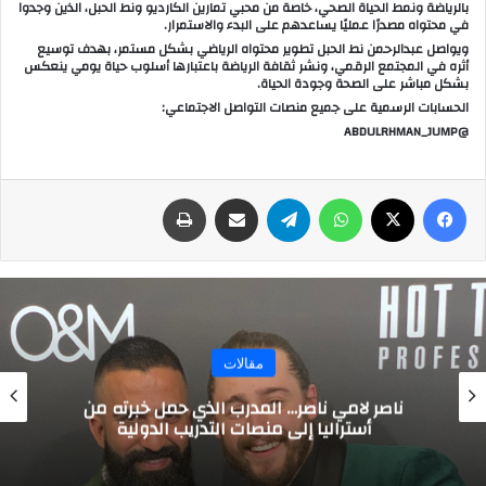
بالرياضة ونمط الحياة الصحي، خاصة من محبي تمارين الكارديو ونط الحبل، الذين وجدوا
في محتواه مصدرًا عمليًا يساعدهم على البدء والاستمرار.
ويواصل عبدالرحمن نط الحبل تطوير محتواه الرياضي بشكل مستمر، بهدف توسيع
أثره في المجتمع الرقمي، ونشر ثقافة الرياضة باعتبارها أسلوب حياة يومي ينعكس
بشكل مباشر على الصحة وجودة الحياة.
الحسابات الرسمية على جميع منصات التواصل الاجتماعي:
@ABDULRHMAN_JUMP
فيسبوك
‫X
واتساب
تيلقرام
مشاركة عبر البريد
طباعة
مقالات
ناصر لامي ناصر… المدرب الذي حمل خبرته من
أستراليا إلى منصات التدريب الدولية