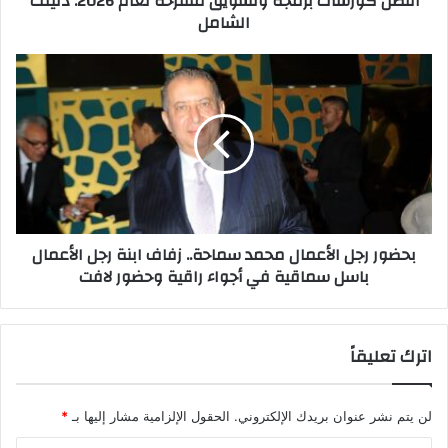
أفضل كورسات برمجة وتسويق مقترحة لعام 2026: دليلك
الشامل
ن
ب
ي
ر
م
ب
ج
ح
ة
ض
و
و
ت
ر
س
ر
و
ج
ي
ل
ق
ا
بحضور رجل الأعمال محمد سماحة.. زفاف ابنة رجل الأعمال
م
ل
باسل سماقية في أجواء راقية وحضور لافت
ق
أ
ت
ع
ر
م
ح
ا
اترك تعليقاً
ة
ل
ل
م
ع
ح
لن يتم نشر عنوان بريدك الإلكتروني.
الحقول الإلزامية مشار إليها بـ
*
ا
م
م
د