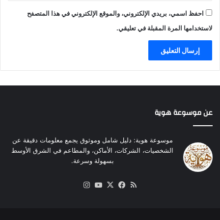
ع
احفظ اسمي، بريدي الإلكتروني، والموقع الإلكتروني في هذا المتصفح
م
ا
لاستخدامها المرة المقبلة في تعليقي.
ل
ب
ا
س
ل
س
م
ا
عن موسوعة هوية
ق
ي
ة
موسوعة هوية: دليل شامل وموثوق يجمع معلومات دقيقة عن
ف
الشخصيات، الشركات، الأماكن، والمطاعم في الشرق الأوسط
ي
بسهولة وسرعة.
أ
ج
ملخص
‫X
فيسبوك
‫YouTube
انستقرام
و
الموقع
ا
RSS
ء