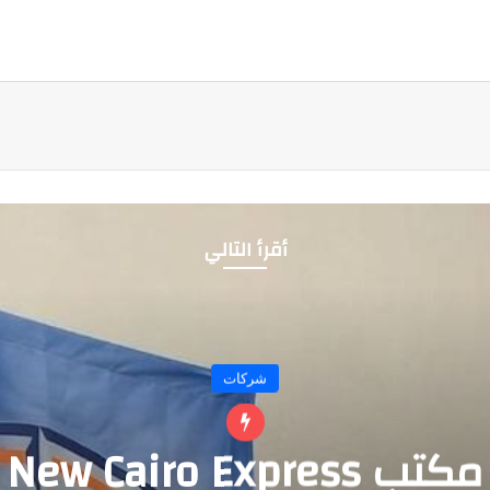
أقرأ التالي
شركات
مكتب New Cairo Express