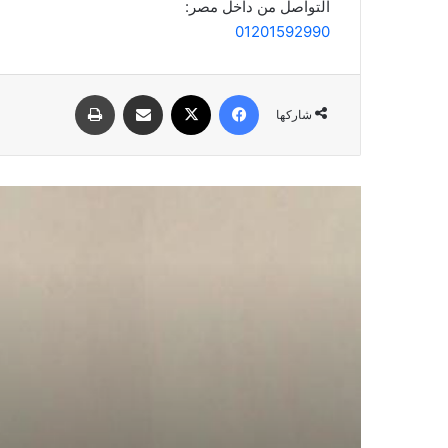
التواصل من داخل مصر:
01201592990
فيسبوك
‫X
مشاركة عبر البريد
طباعة
شاركها