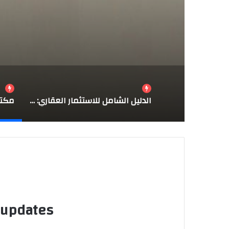
الدليل الشامل للاستثمار العقاري: لماذا تعتبر وحدات “الشمس” خيارك الأمثل؟
مكتب o Express
 updates!