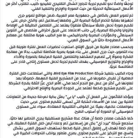
توجهًا واضحًا نحو تقديم تجربة تتجاوز الشكل التقليدي للفيديو كليب، لتقترب أكثر من
الأعمال السينمائية الحديثة من حيث الصورة والإخراج والتنفيذ الفني.
تم تصوير العمل بالكامل في جمهورية مصر العربية، ضمن مواقع تصوير جرى
تجهيزها بعناية لتخدم الرؤية البصرية التي وضعها إسماعيل تمر، والذي حرص على
تقديم صورة تحمل طابعًا سينمائيًا متطورًا يعتمد على التفاصيل الدقيقة في الإضاءة
والزوايا والحركة البصرية، إلى جانب الاعتماد على فريق احترافي متخصص في التلوين
السينمائي والمؤثرات البصرية والجرافيكس، ما منح الكليب هوية مختلفة عن معظم
الأعمال المطروحة حاليًا في السوق العربي.
وبحسب مصادر مقربة من فريق الإنتاج، استمرت تحضيرات العمل لفترة طويلة قبل
بدء التصوير، حيث جرى العمل على بناء هوية بصرية متكاملة للكليب، بدءًا من معالجة
الفكرة وصولًا إلى تصميم المشاهد والتفاصيل الفنية المرتبطة بالصورة والأداء
والإخراج والتوزيع الموسيقي، بهدف تقديم تجربة تحمل مستوى إنتاجي قادر على
المنافسة عربيًا.
وجاء الكليب بتنفيذ شركة Bird Eye Film Production، والتي استطاعت خلال الفترة
الماضية أن تفرض حضورها في عدد من المشاريع الفنية المهمة، خصوصًا بعد
تعاونها في أكثر من عمل مع النجم أحمد مكي، الأمر الذي عزّز الثقة بقدرة الشركة
على تقديم مشاريع ضخمة تعتمد على الجودة البصرية والإنتاج الاحترافي.
ويؤكد القائمون على العمل أن كليب “يا بي” يمثل بداية لمرحلة جديدة من التعاونات
الفنية بين عدد من الأسماء الشابة التي تسعى لتقديم محتوى عربي حديث
بمواصفات عالمية، بعيدًا عن القوالب التقليدية المعتادة، سواء على مستوى
الموسيقى أو الصورة أو أسلوب الطرح.
كما كشفت مصادر خاصة أن هناك عدة مشاريع مستقبلية يجري التحضير لها حاليًا،
ستجمع شركة “بيرد آي” بكل من إسماعيل تمر وعلاء أيمن خلال الفترة المقبلة، في
إطار خطة تهدف إلى إطلاق أعمال فنية ضخمة تستهدف السوق العربي بشكل
واسع، مع التركيز على تقديم محتوى بصري متطور يواكب التحولات الكبيرة في