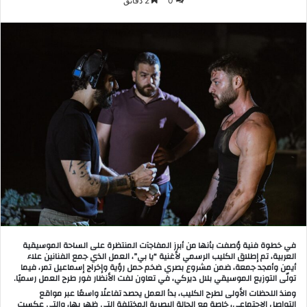
0
2 دقائق
في خطوة فنية وُصفت بأنها من أبرز المفاجآت المنتظرة على الساحة الموسيقية
العربية، تم إطلاق الكليب الرسمي لأغنية “يا بي”، العمل الذي جمع الفنانين علاء
أيمن وأمجد جمعة، ضمن مشروع بصري ضخم حمل رؤية وإخراج إسماعيل تمر، فيما
تولّى التوزيع الموسيقي بلال ديركي، في تعاون لفت الأنظار فور طرح العمل رسميًا.
ومنذ اللحظات الأولى لطرح الكليب، بدأ العمل يحصد تفاعلًا واسعًا عبر مواقع
التواصل الاجتماعي، خاصة مع الحالة البصرية المختلفة التي ظهر بها، والتي عكست