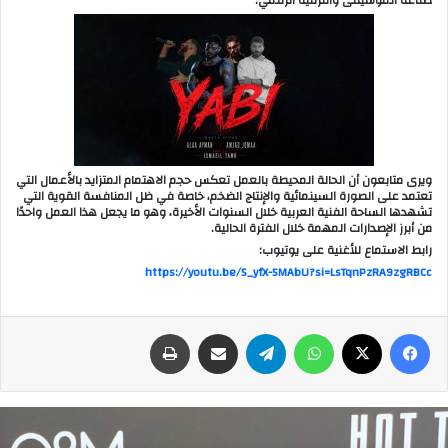
صناعة الموسيقى والترفيه الرقمي.
ويرى متابعون أن الحالة المحيطة بالعمل تعكس حجم الاهتمام المتزايد بالأعمال التي
تعتمد على الصورة السينمائية والإنتاج الضخم، خاصة في ظل المنافسة القوية التي
تشهدها الساحة الفنية العربية خلال السنوات الأخيرة، وهو ما يجعل هذا العمل واحدًا
من أبرز الإصدارات المهمة خلال الفترة الحالية.
رابط الاستماع للأغنية على يوتيوب:
https://youtu.be/5_yfX-5MAbU?si=LsTqnPzRA9zgRBCc
فيسبوك
‫X
واتساب
تيلقرام
مشاركة عبر البريد
طباعة