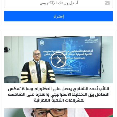
أ
د
خ
ل
ب
ر
ي
د
ا
ك
ل
ا
ن
ل
ا
إ
ئ
ل
ب
ك
أ
ت
ح
ر
م
النائب أحمد الشناوي يحصل على الدكتوراه برسالة تعكس
و
د
التكامل بين التخطيط الاستراتيجي والقدرة على المنافسة
ن
ا
بمشروعات التنمية العمرانية
ي
ل
ش
ن
ر
ا
ئ