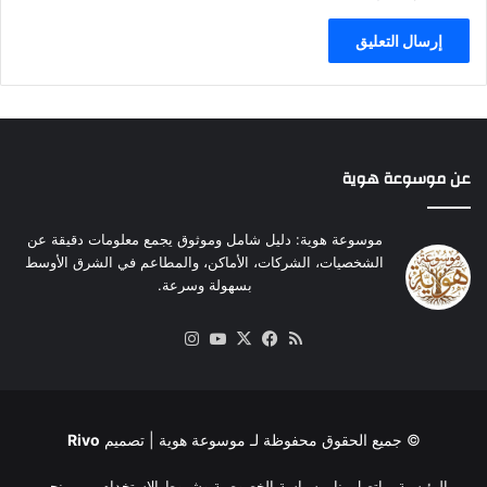
ط
د
ي
ا
ط
ل
ا
ق
ل
ي
ا
س
س
ي
ت
ة
عن موسوعة هوية
ر
.
ا
.
ت
و
موسوعة هوية: دليل شامل وموثوق يجمع معلومات دقيقة عن
ي
ي
الشخصيات، الشركات، الأماكن، والمطاعم في الشرق الأوسط
ج
ؤ
بسهولة وسرعة.
ي
ك
و
د
ملخص
‫X
فيسبوك
‫YouTube
انستقرام
ا
:
الموقع
ل
و
RSS
ق
ا
د
ك
ر
ب
© جميع الحقوق محفوظة لـ
موسوعة هوية
| تصميم
Rivo
ة
ن
ع
ه
الرئيسية
اتصل بنا
سياسة الخصوصية وشروط الاستخدام
من نحن