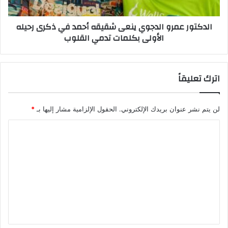
ج
ع
ر
م
الدكتور عمرو الدجوي ينعى شقيقه أحمد في ذكرى رحيله
م
ر
الأولى بكلمات تدمي القلوب
ف
و
ا
ا
ج
ل
أ
د
اترك تعليقاً
ة
ج
:
و
ا
ي
لن يتم نشر عنوان بريدك الإلكتروني.
الحقول الإلزامية مشار إليها بـ
*
ل
ي
م
ن
ا
ت
ع
ل
ه
ى
م
ش
ت
و
ق
ع
ن
ي
ت
ق
ل
ن
ه
ي
ا
أ
ز
ح
ق
ل