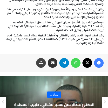
أجواء احتفالية مميزة وحضور لافت من نجوم الفن والمجتمع وصناع السينما الذين
توافدوا لمشاهدة العمل ومشاركة أبطاله فرحة الانطلاق.
وكان في مقدمة الحضور رجل الأعمال مروان أمين، الذي حرص على التواجد في هذه
الأمسية الفنية ودعم صناع الفيلم، حيث خطف الأنظار بحضوره الراقي وتفاعله مع
الحضور ووسائل الإعلام التي تواجدت لتغطية الحدث.
ويعكس تواجد رجل الأعمال مروان أمين في هذا المحفل السينمائي اهتمامه
بالأنشطة الثقافية والفنية، وحرصه على مساندة التجارب السينمائية الجديدة التي
تبرز طاقات الشباب وتثري الساحة الفنية.
وقد شهد العرض الخاص تبادل التهاني والأمنيات الطيبة لصناع العمل بتحقيق نجاح
كبير وإيرادات مميزة في شباك التذاكر، كما التقط الحضور الصور التذكارية في أجواء
ملأتها البهجة والترحاب.
فيسبوك
‫X
واتساب
تيلقرام
مشاركة عبر البريد
طباعة
مقالات
الدكتور عبدالرحمن سمير مشالي.. طبيب السعادة