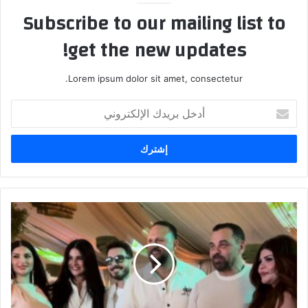
Subscribe to our mailing list to
get the new updates!
Lorem ipsum dolor sit amet, consectetur.
أ
د
خ
ل
ب
ر
ي
د
ح
ك
ض
ا
و
ل
ر
إ
ل
ل
ا
ك
ف