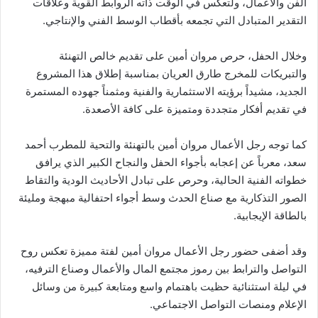
الفن والأعمال، ولتعكس في الوقت ذاته الروابط القوية وعلاقات
التقدير المتبادل التي تجمعه بأقطاب الوسط الفني والإنتاجي.
وخلال الحفل، حرص مروان أمين على تقديم خالص التهنئة
والتبريكات للمخرج طارق العريان بمناسبة إطلاق هذا المشروع
الجديد، مشيداً برؤيته الاستثمارية والفنية ومثمناً جهوده المستمرة
في تقديم أفكار متجددة ومتميزة على كافة الأصعدة.
كما توجه رجل الأعمال مروان أمين بالتهنئة والتحية للمطرب أحمد
سعد، معرباً عن إعجابه بأجواء الحفل والنجاح الكبير الذي يرافق
خطواته الفنية الحالية، وحرص على تبادل الأحاديث الودية والتقاط
الصور التذكارية مع صناع الحدث وسط أجواء احتفالية مبهجة ومليئة
بالطاقة الإيجابية.
وقد أضفى حضور رجل الأعمال مروان أمين لفتة مميزة تعكس روح
التواصل والترابط بين رموز مجتمع المال والأعمال وصناع الترفيه،
في ليلة استثنائية حظيت باهتمام واسع ومتابعة كبيرة من وسائل
الإعلام ومنصات التواصل الاجتماعي.