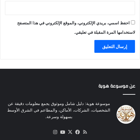
ر
ة
ن
ف
ج
ر
و
احفظ اسمي، بريدي الإلكتروني، والموقع الإلكتروني في هذا المتصفح
ح
م
ت
لاستخدامها المرة المقبلة في تعليقي.
ا
ه
ل
ب
ف
ز
ن
ف
و
ا
ا
ف
ل
ا
م
ب
عن موسوعة هوية
ج
ن
ت
ت
م
ه
موسوعة هوية: دليل شامل وموثوق يجمع معلومات دقيقة عن
ع
الشخصيات، الشركات، الأماكن، والمطاعم في الشرق الأوسط
بسهولة وسرعة.
ملخص
‫X
فيسبوك
‫YouTube
انستقرام
الموقع