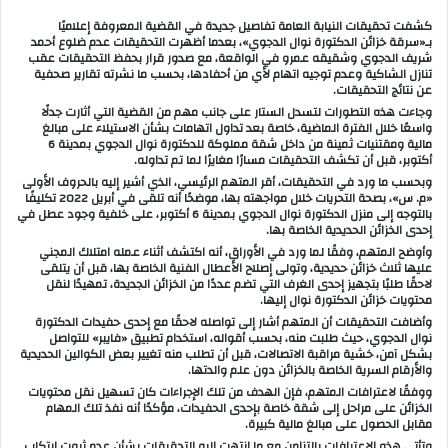
كشفت تحقيقات النيابة العامة تفاصيل جديدة في القضية المعروفة إعلاميًا
بـ«سرقة خزائن الدكتورة نوال الدجوي»، بعدما أظهرت التحقيقات عدم ضلوع أحمد
شريف الدجوي وشقيقه عمرو في الواقعة، مع صدور قرار بحفظ التحقيقات عقب
تنازل الشاكية وعدم توجيه اتهام لأي من أحفادها، بحسب ما نشرته تقارير صحفية
عن نتائج التحقيقات.
وجاءت هذه التطورات لتسدل الستار على جانب مهم من القضية التي أثارت جدلًا
واسعًا خلال الفترة الماضية، خاصة بعد تداول اتهامات بشأن الاستيلاء على مبالغ
مالية ومقتنيات ثمينة من داخل شقة مملوكة للدكتورة نوال الدجوي بمدينة 6
أكتوبر، قبل أن تكشف التحقيقات مسارًا مغايرًا لما تم تداوله.
وبحسب ما ورد في التحقيقات، أقر المتهم الرئيسي، الذي أشير إليه بالحروف الأولى
«م. س»، بصحة التحريات خلال مواجهته بها، موضحًا أنه تلقى في أبريل 2022 تكليفًا
بالتوجه إلى منزل الدكتورة نوال الدجوي بمدينة 6 أكتوبر، على خلفية وجود عطل في
إحدى الخزائن الحديدية الخاصة بها.
وأوضح المتهم، وفقًا لما ورد في الأوراق، أنه اكتشف أثناء عمله امتلاك المجني
عليها ثلاث خزائن حديدية، وتولى إصلاح الأعطال الفنية الخاصة بها، قبل أن يتلقى
لاحقًا طلبًا بتجهيز إحدى الغرف التي تضم عددًا من الخزائن الجديدة، تمهيدًا لنقل
محتويات خزائن الدكتورة نوال إليها.
وأضافت التحقيقات أن المتهم أشار إلى تواصله لاحقًا مع إحدى حفيدات الدكتورة
نوال الدجوي، حيث طلبت منه، بحسب أقواله، استخدام تطبيق «فايبر» للتواصل
بشكل آمن، خشية مراقبة الاتصالات، قبل أن تطلب منه تغيير بعض الكوالين الحديدية
والأرقام السرية الخاصة بالخزائن دون علم والدتها.
ووفقًا لاعترافات المتهم، فإن الهدف من تلك الإجراءات كان تسهيل نقل محتويات
الخزائن على مراحل إلى شقة خاصة بإحدى الحفيدات، مؤكدًا أنه نفذ تلك المهام
مقابل الحصول على مبالغ مالية كبيرة.
وتأتي هذه الاعترافات بالتزامن مع ما انتهت إليه التحقيقات بشأن عدم ثبوت ارتكاب