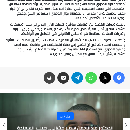
أحمد وعمرو الدجوي للواقعة، وهو ما اعتبرته تقارير صحفية تبرئة واضحة لهما من
الاتهامات التي طالت اسميهما خلال الفترة الماضية. كما أشارت تقارير إلى أن قرار
حفظ التحقيقات جاء بعد تنازل الدكتورة نوال الدجوي رسميًا عن البلاغ، وعدم
توجيهها اتهامات لأحد من أحفادها.
وبذلك تحولت القضية من اتهامات مباشرة شغلت الرأي العام إلى مسار تحقيقات
كشف تفاصيل أكثر تعقيدًا داخل محيط الأسرة، مع بقاء ما ورد في أوراق النيابة
وتحريات الجهات المختصة هو الأساس القانوني في التعامل مع الواقعة.
وأكدت التحقيقات، بحسب المنشور، أن القضية شهدت تشابكًا بين الخلافات العائلية
والبلاغات المتبادلة، قبل أن تنتهي إلى حفظ التحقيقات في واقعة اتهام أحمد
وعمرو الدجوي، مع استمرار الاهتمام بتفاصيل اعترافات المتهم الرئيسي وما
كشفته بشأن آلية التعامل مع الخزائن ونقل محتوياتها.
فيسبوك
‫X
واتساب
تيلقرام
مشاركة عبر البريد
طباعة
مقالات
الدكتور عبدالرحمن سمير مشالي.. طبيب السعادة