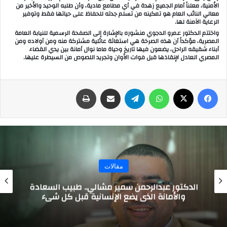
الأمنية، معلناً أمام الجميع زهدة في أي مطامع مادية، وأن طلبه الوحيد والأخير من
معالي النائب العام هو تمكينه من تسلم جدته للحفاظ على حياتها فقط وتوفير
الرعاية الآمنة لها.
واختتم الدكتور عمرو الدجوي منشوره بالإشارة إلى الصفحة الرسمية للنيابة العامة
المصرية، مؤكداً أن هذه الصرخة هي استغاثة عائلية مشتركة منه ومن أولاده ومن
أبناء شقيقه الراحل، يضعون فيها تاريخ وحياة ماما نوال أمانة بين يدي القضاء
المصري العادل لإنقاذها قبل فوات الأوان وتجريد اللصوص من السيطرة عليها.
فيسبوك
‫X
واتساب
تيلقرام
مشاركة عبر البريد
طباعة
مقالات
الدكتور عبدالرحمن سمير مشالي.. طبيب السعادة
والأمانة الذي يضع الإنسانية قبل كل شيء