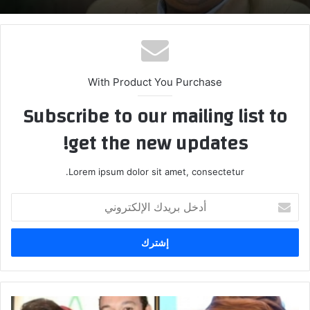
With Product You Purchase
Subscribe to our mailing list to
get the new updates!
Lorem ipsum dolor sit amet, consectetur.
أ
د
خ
ل
ب
ر
ي
د
ا