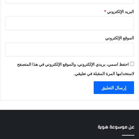
خ
ع
البريد الإلكتروني
*
ل
ر
ل
ض
ر
ا
ف
ل
الموقع الإلكتروني
ع
خ
ا
ا
ل
ص
ظ
ل
ل
احفظ اسمي، بريدي الإلكتروني، والموقع الإلكتروني في هذا المتصفح
ف
م
ي
لاستخدامها المرة المقبلة في تعليقي.
ع
ل
ن
م
"
7
أ
d
م
o
ا
g
ل
s
أ
عن موسوعة هوية
ج
ي