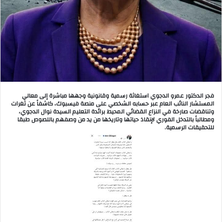
فجر الدكتور عمرو الدجوي استغاثة رسمية وقانونية وجهها مباشرة إلى معالي
المستشار النائب العام عبر حسابه الشخصي على منصة فيسبوك، كاشفاً عن ثغرات
وتناقضات صارخة في النزاع القضائي المحيط برائدة التعليم السيدة نوال الدجوي،
ومطالباً بالتدخل الفوري لإنقاذ حياتها وتاريخها من يد من وصفهم باللصوص طبقا
للتحقيقات الرسمية.