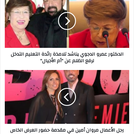
ك
ل
ا
د
ل
ك
إ
ت
ل
و
ك
ر
ت
ع
ر
م
الدكتور عمرو الدجوي يناشد تلامذة رائدة التعليم التدخل
و
ر
لرفع الظلم عن "أم الأجيال"
ن
و
ي
ا
ل
ر
د
ج
ج
ل
و
ا
ي
ل
ي
أ
ن
ع
ا
م
ش
ا
رجل الأعمال مروان أمين في مقدمة حضور العرض الخاص
د
ل