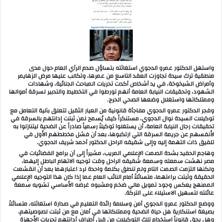
واستهل الدكتور عمرو الدجوي استغاثته بتساؤل صدم الرأي العام حول مدى
منطقية ترك سيدة تجاوزت العقد التاسع من عمرها، وتكالب عليها مرض الزهايمر
وأمراض الشيخوخة، في يد أشخاص أكدت تحريات المباحث الجنائية، وشهادات
الشهود، وتحقيقات النيابة العامة أنهم تورطوا في التخطيط والتدبير لسرقة أموالها
وممتلكاتها واستغلال وضعها الصحي الحرج.
وفجر الدكتور عمرو الدجوي مفاجأة قانونية من العيار الثقيل تتعلق بآلية التعامل مع
توكيلات السيدة نوال الدجوي، مستنكراً كيف يُسمح لمن ثبتت إدانتهم بالسرقة في
تحقيقات رجال النيابة العامة، أن يستغلوا توكيلاً رسمياً صادراً عن الضحية ليتنازلوا به
لأنفسهم عن جريمة السرقة التي ارتكبوها، بعد أن فشل مخططهم الأول في
تلفيق ذات التهمة إليه وإلى شقيقه الراحل الدكتور أحمد شريف الدجوي.
وهاجم الحفيد بشدة الصمت الإعلامي المريب، مشيراً إلى أن برامج الفضائيات في
مصر نهشت سمعته وسمعة شقيقه الراحل وقت توجيه الاتهام الباطل إليهما،
ولكنها التزمت الصمت التام ولم تنطق بكلمة واحدة لرد اعتبارهما بعد أن انقشعت
الحقيقة وثبتت براءتهما، متسائلاً أمام النائب العام عما إذا كان هذا التوجيه الإعلامي
الممنهج يعكس وجود تمويل مالي ضخم ومشبوه غرضه الأساسي تشويه سمعة
عائلته لتسهيل الاستيلاء على التركة.
ووضع الدكتور عمرو الدجوي أمن وسلامة رائدة التعليم في صدارة استغاثته، متسائلاً
بصيغة استنكارية هل حياة الضحية وممتلكاتها في أمان مع من ثبتت لصوصيتهم،
وهل يحق قانوناً استخدام تلك التوكيلات من قبل أطراف أدانتهم تحريات الأجهزة