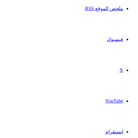
ملخص الموقع RSS
فيسبوك
‫X
‫YouTube
انستقرام