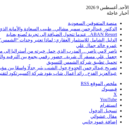
الأحد, أغسطس 9 2026
أخبار عاجلة
منصة المتفوقين السعودية
الدكتور عبدالرحمن سمير مشالي.. طبيب السعادة والأمانة الذي
ABAN Resort.. عندما تتحول الضيافة إلى تجربة تُصنع بعناية
الدليل الشامل للاستثمار العقاري: لماذا تعتبر وحدات “الشمس”
عمرو خالد جمال علي
ناصر لامي ناصر… المدرب الذي حمل خبرته من أستراليا إلى من
جعمل علي مسفر آل شرية.. حضور رقمي يجمع بين الترفيه والت
تحميل تطبيق شركة الشمس للتسويق
تصريح عبدالرحمن الجدوع حول الشنب يثير جدلًا واسعًا بين مؤ
عبدالعزيز الفدح.. رائد أعمال شاب يقود شركة إكسبيرتكود لتقن
ملخص الموقع RSS
فيسبوك
‫X
‫YouTube
انستقرام
تسجيل الدخول
مقال عشوائي
إضافة عمود جانبي