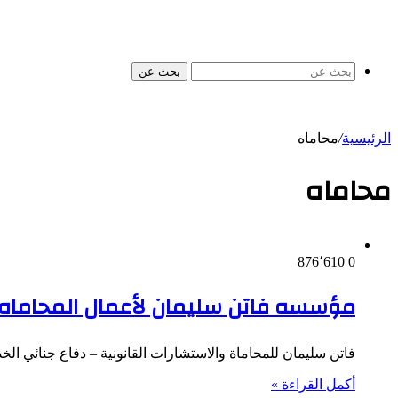
بحث عن
الرئيسية
/
محاماه
محاماه
876٬610
0
مؤسسه فاتن سليمان لأعمال المحاماه و
فاتن سليمان للمحاماة والاستشارات القانونية – دفاع جنائي ال
أكمل القراءة »